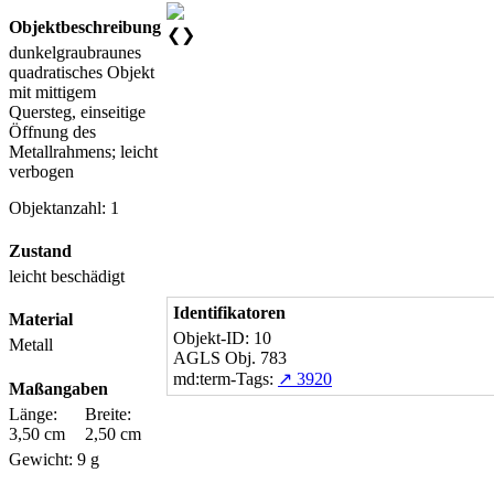
Objektbeschreibung
❮
❯
dunkelgraubraunes
quadratisches Objekt
mit mittigem
Quersteg, einseitige
Öffnung des
Metallrahmens; leicht
verbogen
Objektanzahl: 1
Zustand
leicht beschädigt
Identifikatoren
Material
Objekt-ID: 10
Metall
AGLS Obj. 783
md:term-Tags:
↗ 3920
Maßangaben
Länge:
Breite:
3,50 cm
2,50 cm
Gewicht: 9 g