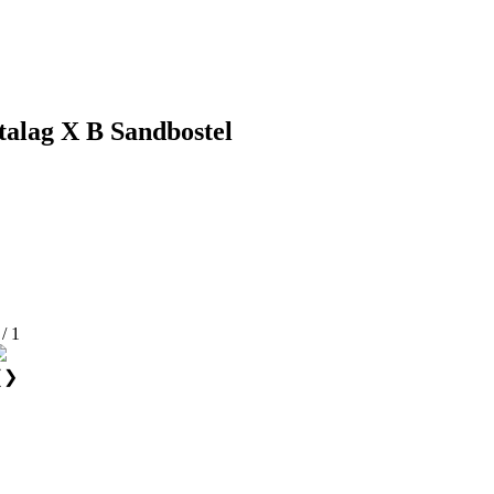
talag X B Sandbostel
 / 1
❮
❯